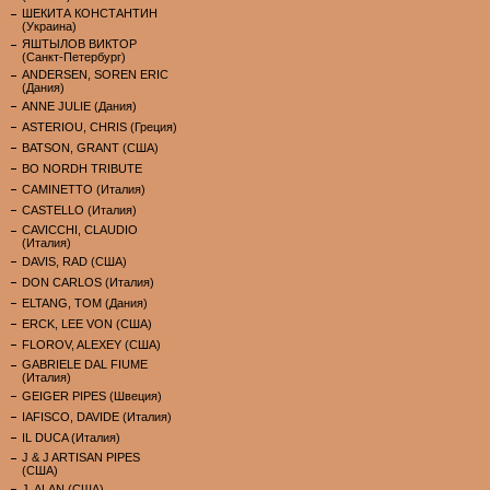
ШЕКИТА КОНСТАНТИН
(Украина)
ЯШТЫЛОВ ВИКТОР
(Санкт-Петербург)
ANDERSEN, SOREN ERIC
(Дания)
ANNE JULIE (Дания)
ASTERIOU, CHRIS (Греция)
BATSON, GRANT (США)
BO NORDH TRIBUTE
CAMINETTO (Италия)
CASTELLO (Италия)
CAVICCHI, CLAUDIO
(Италия)
DAVIS, RAD (США)
DON CARLOS (Италия)
ELTANG, TOM (Дания)
ERCK, LEE VON (США)
FLOROV, ALEXEY (США)
GABRIELE DAL FIUME
(Италия)
GEIGER PIPES (Швеция)
IAFISCO, DAVIDE (Италия)
IL DUCA (Италия)
J & J ARTISAN PIPES
(США)
J. ALAN (США)