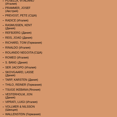
POSELLA, VITALIANO
(Италия)
PRAMMER, JOSEF
(Австрия)
PREVOST, PETE (США)
RADICE (Италия)
RASMUSSEN, KENT
(Дания)
REFBJERG (Дания)
REIS, JOAO (Дания)
RICHARD, TOM (Германия)
RINALDO (Италия)
ROLANDO NEGOITA (США)
ROMEO (Италия)
S. BANG (Дания)
SER JACOPO (Италия)
SKOVGAARD, LASSE
(Дания)
TARP, KARSTEN (Дания)
THILO, REINER (Германия)
TSUGE IKEBANA (Япония)
VESTERHOLM, JON
(Дания)
VIPRATI, LUIGI (Италия)
VOLLMER & NILSSON
(Швеция)
WALLENSTEIN (Германия)