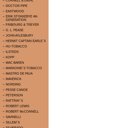
CORNELL & DIEHL
DOCTOR PIPE
EASTWOOD
ERIK STOKKEBYE 4th
GENERATION
FRIBOURG & TREYER
G. L. PEASE
JOHN AYLESBURY
HERMIT CAPTAIN EARLE`S
HU-TOBACCO
ILSTEDS
KOPP
MAC BAREN
MARKONIE`S TOBACCO
MASTRO DE PAJA
MAVERICK
NORDING
PESSE CANOE
PETERSON
RATTRAY`S
ROBERT LEWIS
ROBERT McCONNELL
SAVINELLI
SILLEM`S
SILVERADO