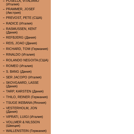
POSELLA, VITALIANO
(Италия)
PRAMMER, JOSEF
(Австрия)
PREVOST, PETE (США)
RADICE (Италия)
RASMUSSEN, KENT
(Дания)
REFBJERG (Дания)
REIS, JOAO (Дания)
RICHARD, TOM (Германия)
RINALDO (Италия)
ROLANDO NEGOITA (США)
ROMEO (Италия)
S. BANG (Дания)
SER JACOPO (Италия)
SKOVGAARD, LASSE
(Дания)
TARP, KARSTEN (Дания)
THILO, REINER (Германия)
TSUGE IKEBANA (Япония)
VESTERHOLM, JON
(Дания)
VIPRATI, LUIGI (Италия)
VOLLMER & NILSSON
(Швеция)
WALLENSTEIN (Германия)