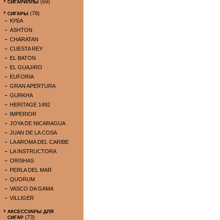
(69)
СИГАРИЛЛЫ
(78)
СИГАРЫ
КУБА
ASHTON
CHARATAN
CUESTA REY
EL BATON
EL GUAJIRO
EUFORIA
GRAN APERTURA
GURKHA
HERITAGE 1492
IMPERIOR
JOYA DE NICARAGUA
JUAN DE LA COSA
LA AROMA DEL CARIBE
LA INSTRUCTORA
ORISHAS
PERLA DEL MAR
QUORUM
VASCO DA GAMA
VILLIGER
АКСЕССУАРЫ ДЛЯ
(73)
СИГАР