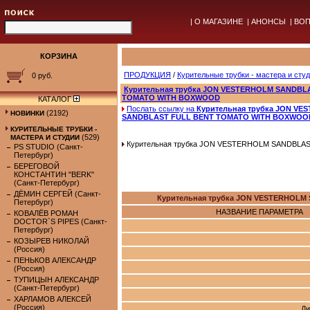
|
О МАГАЗИНЕ
|
АНОНСЫ
|
ВОП
КОРЗИНА
ПРОДУКЦИЯ
/
Курительные трубки - мастера и сту
0 руб.
Курительная трубка JON VESTERHOLM SANDBL
TOMATO WITH BOXWOOD
КАТАЛОГ
Послать ссылку на
Курительная трубка JON VE
(2192)
НОВИНКИ
SANDBLAST FULL BENT TOMATO WITH BOXWOO
КУРИТЕЛЬНЫЕ ТРУБКИ -
(529)
МАСТЕРА И СТУДИИ
Курительная трубка JON VESTERHOLM SANDBL
PS STUDIO (Санкт-
Петербург)
БЕРЕГОВОЙ
КОНСТАНТИН "BERK"
(Санкт-Петербург)
ДЁМИН СЕРГЕЙ (Санкт-
Курительная трубка JON VESTERHOL
Петербург)
НАЗВАНИЕ ПАРАМЕТРА
КОВАЛЁВ РОМАН
DOCTOR`S PIPES (Санкт-
Петербург)
КОЗЫРЕВ НИКОЛАЙ
(Россия)
ПЕНЬКОВ АЛЕКСАНДР
(Россия)
ТУПИЦЫН АЛЕКСАНДР
(Санкт-Петербург)
ХАРЛАМОВ АЛЕКСЕЙ
(Россия)
Ди