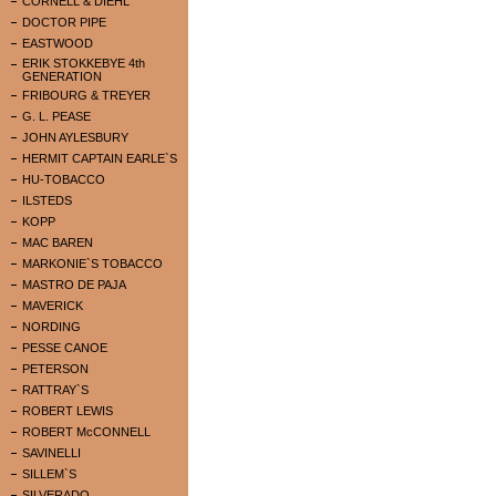
CORNELL & DIEHL
DOCTOR PIPE
EASTWOOD
ERIK STOKKEBYE 4th
GENERATION
FRIBOURG & TREYER
G. L. PEASE
JOHN AYLESBURY
HERMIT CAPTAIN EARLE`S
HU-TOBACCO
ILSTEDS
KOPP
MAC BAREN
MARKONIE`S TOBACCO
MASTRO DE PAJA
MAVERICK
NORDING
PESSE CANOE
PETERSON
RATTRAY`S
ROBERT LEWIS
ROBERT McCONNELL
SAVINELLI
SILLEM`S
SILVERADO