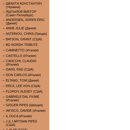
ШЕКИТА КОНСТАНТИН
(Украина)
ЯШТЫЛОВ ВИКТОР
(Санкт-Петербург)
ANDERSEN, SOREN ERIC
(Дания)
ANNE JULIE (Дания)
ASTERIOU, CHRIS (Греция)
BATSON, GRANT (США)
BO NORDH TRIBUTE
CAMINETTO (Италия)
CASTELLO (Италия)
CAVICCHI, CLAUDIO
(Италия)
DAVIS, RAD (США)
DON CARLOS (Италия)
ELTANG, TOM (Дания)
ERCK, LEE VON (США)
FLOROV, ALEXEY (США)
GABRIELE DAL FIUME
(Италия)
GEIGER PIPES (Швеция)
IAFISCO, DAVIDE (Италия)
IL DUCA (Италия)
J & J ARTISAN PIPES
(США)
J. ALAN (США)