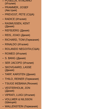
POSELLA, VITALIANO
(Италия)
PRAMMER, JOSEF
(Австрия)
PREVOST, PETE (США)
RADICE (Италия)
RASMUSSEN, KENT
(Дания)
REFBJERG (Дания)
REIS, JOAO (Дания)
RICHARD, TOM (Германия)
RINALDO (Италия)
ROLANDO NEGOITA (США)
ROMEO (Италия)
S. BANG (Дания)
SER JACOPO (Италия)
SKOVGAARD, LASSE
(Дания)
TARP, KARSTEN (Дания)
THILO, REINER (Германия)
TSUGE IKEBANA (Япония)
VESTERHOLM, JON
(Дания)
VIPRATI, LUIGI (Италия)
VOLLMER & NILSSON
(Швеция)
WALLENSTEIN (Германия)