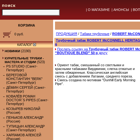
|
О МАГАЗИНЕ
|
АНОНСЫ
|
ВОП
КОРЗИНА
ПРОДУКЦИЯ
/
Табаки трубочные
/
ROBERT McCO
0 руб.
Трубочный табак ROBERT McCONNELL HERITAG
g
КАТАЛОГ
Послать ссылку на
Трубочный табак ROBERT M
(2190)
НОВИНКИ
”BOUTIQUE BLEND” 50 g
другу
КУРИТЕЛЬНЫЕ ТРУБКИ -
(523)
МАСТЕРА И СТУДИИ
Ориент табак, смешанный со светлыми и
PS STUDIO (Санкт-
красными табаками Вирджинии, слегка отжатые и
Петербург)
затем обжаренные. Классическая английская
БЕРЕГОВОЙ
смесь с добавлением Латакии, среднего пореза.
КОНСТАНТИН "BERK"
Смесь создана по мотивам "Dunhill Early Morning
(Санкт-Петербург)
Pipe".
ДЁМИН СЕРГЕЙ (Санкт-
Петербург)
КОВАЛЁВ РОМАН
DOCTOR`S PIPES (Санкт-
Петербург)
КОЗЫРЕВ НИКОЛАЙ
(Россия)
ПЕНЬКОВ АЛЕКСАНДР
(Россия)
ТУПИЦЫН АЛЕКСАНДР
(Санкт-Петербург)
ХАРЛАМОВ АЛЕКСЕЙ
(Россия)