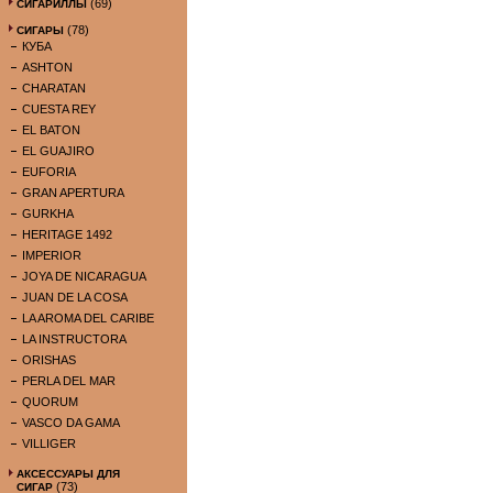
(69)
СИГАРИЛЛЫ
(78)
СИГАРЫ
КУБА
ASHTON
CHARATAN
CUESTA REY
EL BATON
EL GUAJIRO
EUFORIA
GRAN APERTURA
GURKHA
HERITAGE 1492
IMPERIOR
JOYA DE NICARAGUA
JUAN DE LA COSA
LA AROMA DEL CARIBE
LA INSTRUCTORA
ORISHAS
PERLA DEL MAR
QUORUM
VASCO DA GAMA
VILLIGER
АКСЕССУАРЫ ДЛЯ
(73)
СИГАР