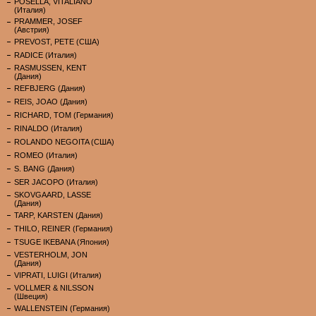
POSELLA, VITALIANO
(Италия)
PRAMMER, JOSEF
(Австрия)
PREVOST, PETE (США)
RADICE (Италия)
RASMUSSEN, KENT
(Дания)
REFBJERG (Дания)
REIS, JOAO (Дания)
RICHARD, TOM (Германия)
RINALDO (Италия)
ROLANDO NEGOITA (США)
ROMEO (Италия)
S. BANG (Дания)
SER JACOPO (Италия)
SKOVGAARD, LASSE
(Дания)
TARP, KARSTEN (Дания)
THILO, REINER (Германия)
TSUGE IKEBANA (Япония)
VESTERHOLM, JON
(Дания)
VIPRATI, LUIGI (Италия)
VOLLMER & NILSSON
(Швеция)
WALLENSTEIN (Германия)