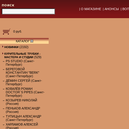
|
О МАГАЗИНЕ
|
АНОНСЫ
|
ВОП
0 руб.
КАТАЛОГ
(2192)
НОВИНКИ
КУРИТЕЛЬНЫЕ ТРУБКИ -
(529)
МАСТЕРА И СТУДИИ
PS STUDIO (Санкт-
Петербург)
БЕРЕГОВОЙ
КОНСТАНТИН "BERK"
(Санкт-Петербург)
ДЁМИН СЕРГЕЙ (Санкт-
Петербург)
КОВАЛЁВ РОМАН
DOCTOR`S PIPES (Санкт-
Петербург)
КОЗЫРЕВ НИКОЛАЙ
(Россия)
ПЕНЬКОВ АЛЕКСАНДР
(Россия)
ТУПИЦЫН АЛЕКСАНДР
(Санкт-Петербург)
ХАРЛАМОВ АЛЕКСЕЙ
(Россия)