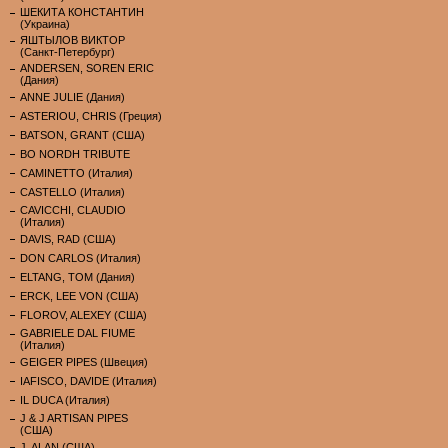
ШЕКИТА КОНСТАНТИН
(Украина)
ЯШТЫЛОВ ВИКТОР
(Санкт-Петербург)
ANDERSEN, SOREN ERIC
(Дания)
ANNE JULIE (Дания)
ASTERIOU, CHRIS (Греция)
BATSON, GRANT (США)
BO NORDH TRIBUTE
CAMINETTO (Италия)
CASTELLO (Италия)
CAVICCHI, CLAUDIO
(Италия)
DAVIS, RAD (США)
DON CARLOS (Италия)
ELTANG, TOM (Дания)
ERCK, LEE VON (США)
FLOROV, ALEXEY (США)
GABRIELE DAL FIUME
(Италия)
GEIGER PIPES (Швеция)
IAFISCO, DAVIDE (Италия)
IL DUCA (Италия)
J & J ARTISAN PIPES
(США)
J. ALAN (США)