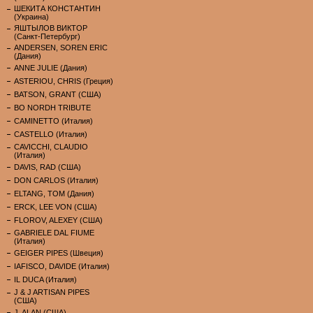
ШЕКИТА КОНСТАНТИН
(Украина)
ЯШТЫЛОВ ВИКТОР
(Санкт-Петербург)
ANDERSEN, SOREN ERIC
(Дания)
ANNE JULIE (Дания)
ASTERIOU, CHRIS (Греция)
BATSON, GRANT (США)
BO NORDH TRIBUTE
CAMINETTO (Италия)
CASTELLO (Италия)
CAVICCHI, CLAUDIO
(Италия)
DAVIS, RAD (США)
DON CARLOS (Италия)
ELTANG, TOM (Дания)
ERCK, LEE VON (США)
FLOROV, ALEXEY (США)
GABRIELE DAL FIUME
(Италия)
GEIGER PIPES (Швеция)
IAFISCO, DAVIDE (Италия)
IL DUCA (Италия)
J & J ARTISAN PIPES
(США)
J. ALAN (США)