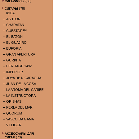
(69)
СИГАРИЛЛЫ
(78)
СИГАРЫ
КУБА
ASHTON
CHARATAN
CUESTA REY
EL BATON
EL GUAJIRO
EUFORIA
GRAN APERTURA
GURKHA
HERITAGE 1492
IMPERIOR
JOYA DE NICARAGUA
JUAN DE LA COSA
LA AROMA DEL CARIBE
LA INSTRUCTORA
ORISHAS
PERLA DEL MAR
QUORUM
VASCO DA GAMA
VILLIGER
АКСЕССУАРЫ ДЛЯ
(73)
СИГАР