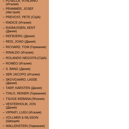
POSELLA, VITALIANO
(Италия)
PRAMMER, JOSEF
(Австрия)
PREVOST, PETE (США)
RADICE (Италия)
RASMUSSEN, KENT
(Дания)
REFBJERG (Дания)
REIS, JOAO (Дания)
RICHARD, TOM (Германия)
RINALDO (Италия)
ROLANDO NEGOITA (США)
ROMEO (Италия)
S. BANG (Дания)
SER JACOPO (Италия)
SKOVGAARD, LASSE
(Дания)
TARP, KARSTEN (Дания)
THILO, REINER (Германия)
TSUGE IKEBANA (Япония)
VESTERHOLM, JON
(Дания)
VIPRATI, LUIGI (Италия)
VOLLMER & NILSSON
(Швеция)
WALLENSTEIN (Германия)