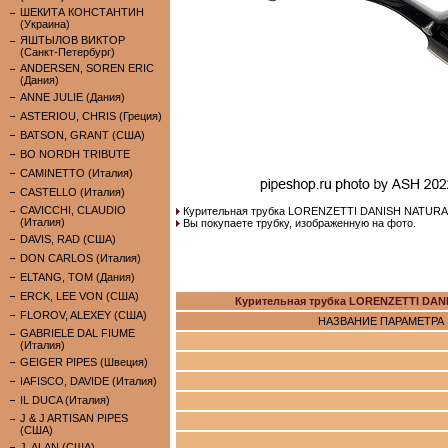
ШЕКИТА КОНСТАНТИН
(Украина)
ЯШТЫЛОВ ВИКТОР
(Санкт-Петербург)
ANDERSEN, SOREN ERIC
(Дания)
ANNE JULIE (Дания)
ASTERIOU, CHRIS (Греция)
BATSON, GRANT (США)
BO NORDH TRIBUTE
CAMINETTO (Италия)
CASTELLO (Италия)
CAVICCHI, CLAUDIO
Курительная трубка LORENZETTI DANISH NATURA
(Италия)
Вы покупаете трубку, изображенную на фото.
DAVIS, RAD (США)
DON CARLOS (Италия)
ELTANG, TOM (Дания)
ERCK, LEE VON (США)
Курительная трубка LORENZETTI DAN
FLOROV, ALEXEY (США)
НАЗВАНИЕ ПАРАМЕТРА
GABRIELE DAL FIUME
(Италия)
GEIGER PIPES (Швеция)
IAFISCO, DAVIDE (Италия)
IL DUCA (Италия)
J & J ARTISAN PIPES
(США)
J. ALAN (США)