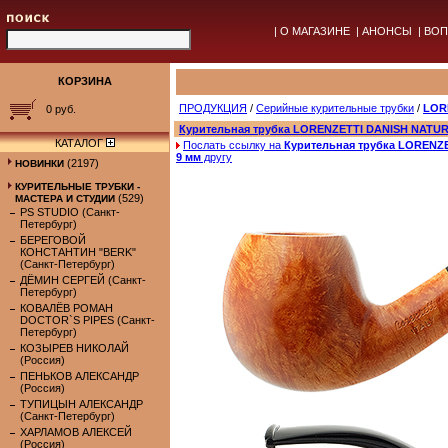
|
О МАГАЗИНЕ
|
АНОНСЫ
|
ВОП
КОРЗИНА
ПРОДУКЦИЯ
/
Серийные курительные трубки
/
LOR
0 руб.
Курительная трубка LORENZETTI DANISH NATU
КАТАЛОГ
Послать ссылку на
Курительная трубка LORENZ
9 мм
другу
(2197)
НОВИНКИ
КУРИТЕЛЬНЫЕ ТРУБКИ -
(529)
МАСТЕРА И СТУДИИ
PS STUDIO (Санкт-
Петербург)
БЕРЕГОВОЙ
КОНСТАНТИН "BERK"
(Санкт-Петербург)
ДЁМИН СЕРГЕЙ (Санкт-
Петербург)
КОВАЛЁВ РОМАН
DOCTOR`S PIPES (Санкт-
Петербург)
КОЗЫРЕВ НИКОЛАЙ
(Россия)
ПЕНЬКОВ АЛЕКСАНДР
(Россия)
ТУПИЦЫН АЛЕКСАНДР
(Санкт-Петербург)
ХАРЛАМОВ АЛЕКСЕЙ
(Россия)