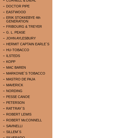
CORNELL & DIEHL
DOCTOR PIPE
EASTWOOD
ERIK STOKKEBYE 4th
GENERATION
FRIBOURG & TREYER
G. L. PEASE
JOHN AYLESBURY
HERMIT CAPTAIN EARLE`S
HU-TOBACCO
ILSTEDS
KOPP
MAC BAREN
MARKONIE`S TOBACCO
MASTRO DE PAJA
MAVERICK
NORDING
PESSE CANOE
PETERSON
RATTRAY`S
ROBERT LEWIS
ROBERT McCONNELL
SAVINELLI
SILLEM`S
SILVERADO