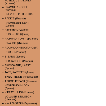
POSELLA, VITALIANO
(Италия)
PRAMMER, JOSEF
(Австрия)
PREVOST, PETE (США)
RADICE (Италия)
RASMUSSEN, KENT
(Дания)
REFBJERG (Дания)
REIS, JOAO (Дания)
RICHARD, TOM (Германия)
RINALDO (Италия)
ROLANDO NEGOITA (США)
ROMEO (Италия)
S. BANG (Дания)
SER JACOPO (Италия)
SKOVGAARD, LASSE
(Дания)
TARP, KARSTEN (Дания)
THILO, REINER (Германия)
TSUGE IKEBANA (Япония)
VESTERHOLM, JON
(Дания)
VIPRATI, LUIGI (Италия)
VOLLMER & NILSSON
(Швеция)
WALLENSTEIN (Германия)