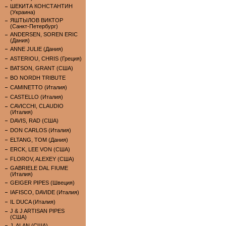
ШЕКИТА КОНСТАНТИН
(Украина)
ЯШТЫЛОВ ВИКТОР
(Санкт-Петербург)
ANDERSEN, SOREN ERIC
(Дания)
ANNE JULIE (Дания)
ASTERIOU, CHRIS (Греция)
BATSON, GRANT (США)
BO NORDH TRIBUTE
CAMINETTO (Италия)
CASTELLO (Италия)
CAVICCHI, CLAUDIO
(Италия)
DAVIS, RAD (США)
DON CARLOS (Италия)
ELTANG, TOM (Дания)
ERCK, LEE VON (США)
FLOROV, ALEXEY (США)
GABRIELE DAL FIUME
(Италия)
GEIGER PIPES (Швеция)
IAFISCO, DAVIDE (Италия)
IL DUCA (Италия)
J & J ARTISAN PIPES
(США)
J. ALAN (США)