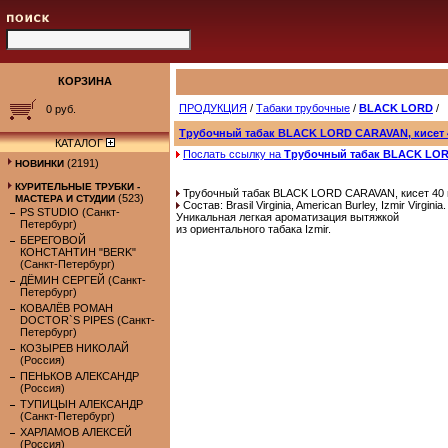
КОРЗИНА
ПРОДУКЦИЯ
/
Табаки трубочные
/
BLACK LORD
/
0 руб.
Трубочный табак BLACK LORD CARAVAN, кисет 4
КАТАЛОГ
Послать ссылку на
Трубочный табак BLACK LORD
(2191)
НОВИНКИ
КУРИТЕЛЬНЫЕ ТРУБКИ -
Трубочный табак BLACK LORD CARAVAN, кисет 40 г
(523)
МАСТЕРА И СТУДИИ
Состав: Brasil Virginia, American Burley, Izmir Virginia.
PS STUDIO (Санкт-
Уникальная легкая ароматизация вытяжкой
Петербург)
из ориентального табака Izmir.
БЕРЕГОВОЙ
КОНСТАНТИН "BERK"
(Санкт-Петербург)
ДЁМИН СЕРГЕЙ (Санкт-
Петербург)
КОВАЛЁВ РОМАН
DOCTOR`S PIPES (Санкт-
Петербург)
КОЗЫРЕВ НИКОЛАЙ
(Россия)
ПЕНЬКОВ АЛЕКСАНДР
(Россия)
ТУПИЦЫН АЛЕКСАНДР
(Санкт-Петербург)
ХАРЛАМОВ АЛЕКСЕЙ
(Россия)