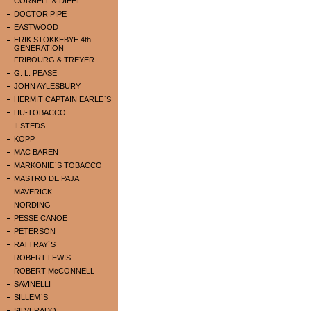
CORNELL & DIEHL
DOCTOR PIPE
EASTWOOD
ERIK STOKKEBYE 4th
GENERATION
FRIBOURG & TREYER
G. L. PEASE
JOHN AYLESBURY
HERMIT CAPTAIN EARLE`S
HU-TOBACCO
ILSTEDS
KOPP
MAC BAREN
MARKONIE`S TOBACCO
MASTRO DE PAJA
MAVERICK
NORDING
PESSE CANOE
PETERSON
RATTRAY`S
ROBERT LEWIS
ROBERT McCONNELL
SAVINELLI
SILLEM`S
SILVERADO