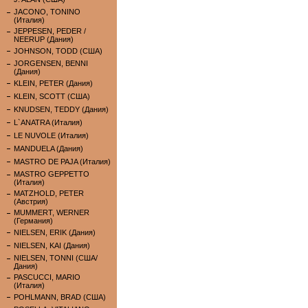
JACONO, TONINO
(Италия)
JEPPESEN, PEDER /
NEERUP (Дания)
JOHNSON, TODD (США)
JORGENSEN, BENNI
(Дания)
KLEIN, PETER (Дания)
KLEIN, SCOTT (США)
KNUDSEN, TEDDY (Дания)
L`ANATRA (Италия)
LE NUVOLE (Италия)
MANDUELA (Дания)
MASTRO DE PAJA (Италия)
MASTRO GEPPETTO
(Италия)
MATZHOLD, PETER
(Австрия)
MUMMERT, WERNER
(Германия)
NIELSEN, ERIK (Дания)
NIELSEN, KAI (Дания)
NIELSEN, TONNI (США/
Дания)
PASCUCCI, MARIO
(Италия)
POHLMANN, BRAD (США)