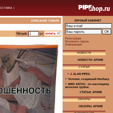
ОСТАВКА
|
ЛИЧНЫЙ КАБИНЕТ
ОПИСАНИЕ ТОВАРА
750 руб.
шт.
Регистрация
Вспомнить пароль
Информация
НОВОСТИ
НОВОСТИ. АРХИВ
СТАТЬИ
J. ALAN PIPES.
Человек, создавший Икебану.
SMIO SATOU - по-настоящему
японские трубки.
СТАТЬИ. АРХИВ
ОБЗОРЫ
ОБЗОРЫ. АРХИВ