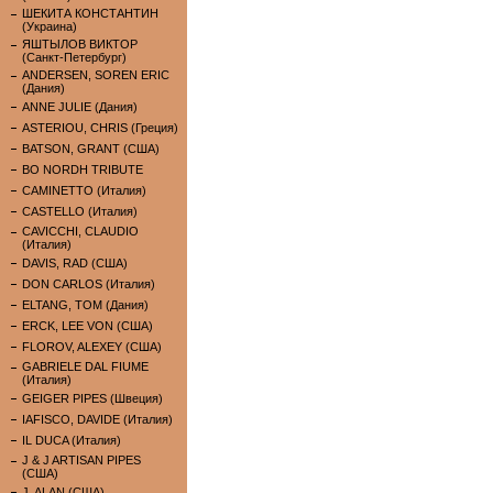
ШЕКИТА КОНСТАНТИН
(Украина)
ЯШТЫЛОВ ВИКТОР
(Санкт-Петербург)
ANDERSEN, SOREN ERIC
(Дания)
ANNE JULIE (Дания)
ASTERIOU, CHRIS (Греция)
BATSON, GRANT (США)
BO NORDH TRIBUTE
CAMINETTO (Италия)
CASTELLO (Италия)
CAVICCHI, CLAUDIO
(Италия)
DAVIS, RAD (США)
DON CARLOS (Италия)
ELTANG, TOM (Дания)
ERCK, LEE VON (США)
FLOROV, ALEXEY (США)
GABRIELE DAL FIUME
(Италия)
GEIGER PIPES (Швеция)
IAFISCO, DAVIDE (Италия)
IL DUCA (Италия)
J & J ARTISAN PIPES
(США)
J. ALAN (США)