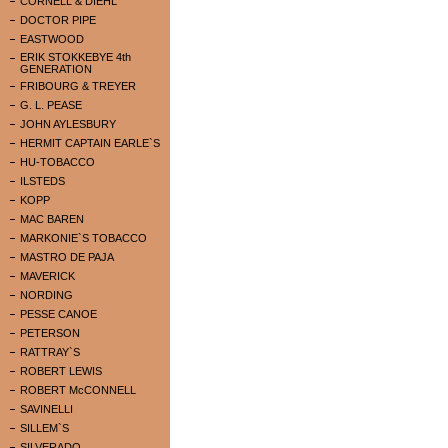
CORNELL & DIEHL
DOCTOR PIPE
EASTWOOD
ERIK STOKKEBYE 4th
GENERATION
FRIBOURG & TREYER
G. L. PEASE
JOHN AYLESBURY
HERMIT CAPTAIN EARLE`S
HU-TOBACCO
ILSTEDS
KOPP
MAC BAREN
MARKONIE`S TOBACCO
MASTRO DE PAJA
MAVERICK
NORDING
PESSE CANOE
PETERSON
RATTRAY`S
ROBERT LEWIS
ROBERT McCONNELL
SAVINELLI
SILLEM`S
SILVERADO