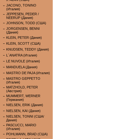
JACONO, TONINO
(Италия)
JEPPESEN, PEDER /
NEERUP (Дания)
JOHNSON, TODD (США)
JORGENSEN, BENNI
(Дания)
KLEIN, PETER (Дания)
KLEIN, SCOTT (США)
KNUDSEN, TEDDY (Дания)
L`ANATRA (Италия)
LE NUVOLE (Италия)
MANDUELA (Дания)
MASTRO DE PAJA (Италия)
MASTRO GEPPETTO
(Италия)
MATZHOLD, PETER
(Австрия)
MUMMERT, WERNER
(Германия)
NIELSEN, ERIK (Дания)
NIELSEN, KAI (Дания)
NIELSEN, TONNI (США/
Дания)
PASCUCCI, MARIO
(Италия)
POHLMANN, BRAD (США)