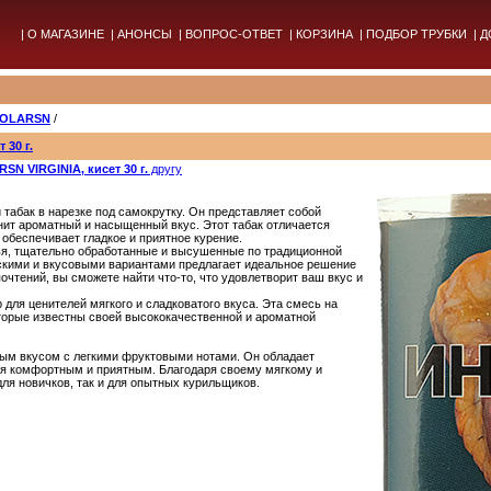
|
О МАГАЗИНЕ
|
АНОНСЫ
|
ВОПРОС-ОТВЕТ
|
КОРЗИНА
|
ПОДБОР ТРУБКИ
|
Д
EOLARSN
/
 30 г.
N VIRGINIA, кисет 30 г.
другу
абак в нарезке под самокрутку. Он представляет собой
енит ароматный и насыщенный вкус. Этот табак отличается
обеспечивает гладкое и приятное курение.
я, тщательно обработанные и высушенные по традиционной
скими и вкусовыми вариантами предлагает идеальное решение
чтений, вы сможете найти что-то, что удовлетворит ваш вкус и
р для ценителей мягкого и сладковатого вкуса. Эта смесь на
которые известны своей высококачественной и ароматной
ным вкусом с легкими фруктовыми нотами. Он обладает
ия комфортным и приятным. Благодаря своему мягкому и
для новичков, так и для опытных курильщиков.