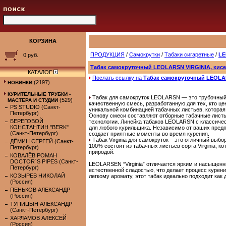
КОРЗИНА
ПРОДУКЦИЯ
/
Самокрутки
/
Табаки сигаретные
/
L
0 руб.
Табак самокруточный LEOLARSN VIRGINIA, кисет
КАТАЛОГ
Послать ссылку на
Табак самокруточный LEOLARS
(2197)
НОВИНКИ
КУРИТЕЛЬНЫЕ ТРУБКИ -
Табак для самокруток LEOLARSN — это трубочный т
(529)
МАСТЕРА И СТУДИИ
качественную смесь, разработанную для тех, кто ц
PS STUDIO (Санкт-
уникальной комбинацией табачных листьев, которая 
Петербург)
Основу смеси составляют отборные табачные листь
БЕРЕГОВОЙ
технологии. Линейка табаков LEOLARSN с классиче
КОНСТАНТИН "BERK"
для любого курильщика. Независимо от ваших предпо
(Санкт-Петербург)
создаст приятные моменты во время курения.
Табак Virginia для самокруток – это отличный выбо
ДЁМИН СЕРГЕЙ (Санкт-
100% состоит из табачных листьев сорта Virginia, 
Петербург)
природой.
КОВАЛЁВ РОМАН
DOCTOR`S PIPES (Санкт-
LEOLARSEN “Virginia” отличается ярким и насыщен
Петербург)
естественной сладостью, что делает процесс курен
КОЗЫРЕВ НИКОЛАЙ
легкому аромату, этот табак идеально подходит как 
(Россия)
ПЕНЬКОВ АЛЕКСАНДР
(Россия)
ТУПИЦЫН АЛЕКСАНДР
(Санкт-Петербург)
ХАРЛАМОВ АЛЕКСЕЙ
(Россия)