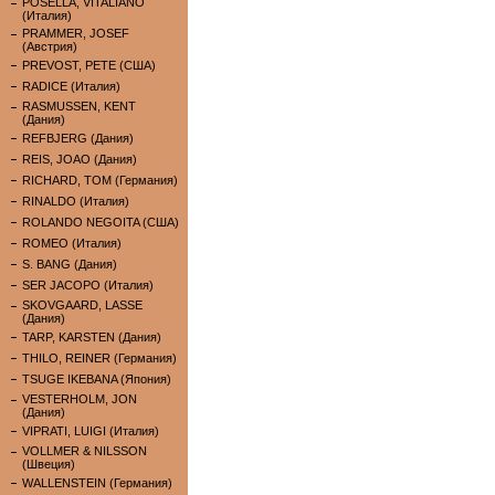
POSELLA, VITALIANO
(Италия)
PRAMMER, JOSEF
(Австрия)
PREVOST, PETE (США)
RADICE (Италия)
RASMUSSEN, KENT
(Дания)
REFBJERG (Дания)
REIS, JOAO (Дания)
RICHARD, TOM (Германия)
RINALDO (Италия)
ROLANDO NEGOITA (США)
ROMEO (Италия)
S. BANG (Дания)
SER JACOPO (Италия)
SKOVGAARD, LASSE
(Дания)
TARP, KARSTEN (Дания)
THILO, REINER (Германия)
TSUGE IKEBANA (Япония)
VESTERHOLM, JON
(Дания)
VIPRATI, LUIGI (Италия)
VOLLMER & NILSSON
(Швеция)
WALLENSTEIN (Германия)