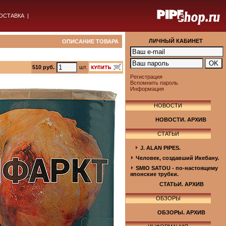
ОСТАВКА
|
ЛИЧНЫЙ КАБИНЕТ
ОПИСАНИЕ ТОВАРА
510 руб.
шт.
Регистрация
Вспомнить пароль
Информация
НОВОСТИ
НОВОСТИ. АРХИВ
СТАТЬИ
J. ALAN PIPES.
Человек, создавший Икебану.
SMIO SATOU - по-настоящему
японские трубки.
СТАТЬИ. АРХИВ
ОБЗОРЫ
ОБЗОРЫ. АРХИВ