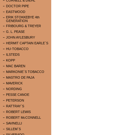
CORNELL & DIEHL
DOCTOR PIPE
EASTWOOD
ERIK STOKKEBYE 4th
GENERATION
FRIBOURG & TREYER
G. L. PEASE
JOHN AYLESBURY
HERMIT CAPTAIN EARLE`S
HU-TOBACCO
ILSTEDS
KOPP
MAC BAREN
MARKONIE`S TOBACCO
MASTRO DE PAJA
MAVERICK
NORDING
PESSE CANOE
PETERSON
RATTRAY`S
ROBERT LEWIS
ROBERT McCONNELL
SAVINELLI
SILLEM`S
SILVERADO