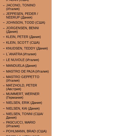
JACONO, TONINO
(Италия)
JEPPESEN, PEDER /
NEERUP (Дания)
JOHNSON, TODD (США)
JORGENSEN, BENNI
(Дания)
KLEIN, PETER (Дания)
KLEIN, SCOTT (США)
KNUDSEN, TEDDY (Дания)
L`ANATRA (Италия)
LE NUVOLE (Италия)
MANDUELA (Дания)
MASTRO DE PAJA (Италия)
MASTRO GEPPETTO
(Италия)
MATZHOLD, PETER
(Австрия)
MUMMERT, WERNER
(Германия)
NIELSEN, ERIK (Дания)
NIELSEN, KAI (Дания)
NIELSEN, TONNI (США/
Дания)
PASCUCCI, MARIO
(Италия)
POHLMANN, BRAD (США)