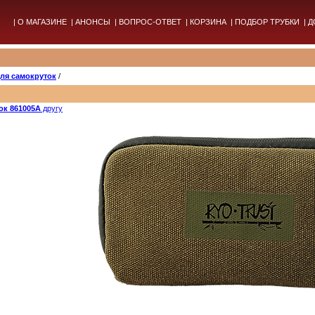
|
О МАГАЗИНЕ
|
АНОНСЫ
|
ВОПРОС-ОТВЕТ
|
КОРЗИНА
|
ПОДБОР ТРУБКИ
|
Д
для самокруток
/
ок 861005А
другу