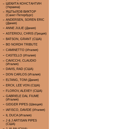
ШЕКИТА КОНСТАНТИН
(Украина)
ЯШТЫЛОВ ВИКТОР
(Санкт-Петербург)
ANDERSEN, SOREN ERIC
(Дания)
ANNE JULIE (Дания)
ASTERIOU, CHRIS (Греция)
BATSON, GRANT (США)
BO NORDH TRIBUTE
CAMINETTO (Италия)
CASTELLO (Италия)
CAVICCHI, CLAUDIO
(Италия)
DAVIS, RAD (США)
DON CARLOS (Италия)
ELTANG, TOM (Дания)
ERCK, LEE VON (США)
FLOROV, ALEXEY (США)
GABRIELE DAL FIUME
(Италия)
GEIGER PIPES (Швеция)
IAFISCO, DAVIDE (Италия)
IL DUCA (Италия)
J & J ARTISAN PIPES
(США)
J. ALAN (США)