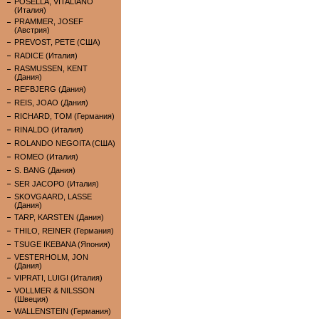
POSELLA, VITALIANO
(Италия)
PRAMMER, JOSEF
(Австрия)
PREVOST, PETE (США)
RADICE (Италия)
RASMUSSEN, KENT
(Дания)
REFBJERG (Дания)
REIS, JOAO (Дания)
RICHARD, TOM (Германия)
RINALDO (Италия)
ROLANDO NEGOITA (США)
ROMEO (Италия)
S. BANG (Дания)
SER JACOPO (Италия)
SKOVGAARD, LASSE
(Дания)
TARP, KARSTEN (Дания)
THILO, REINER (Германия)
TSUGE IKEBANA (Япония)
VESTERHOLM, JON
(Дания)
VIPRATI, LUIGI (Италия)
VOLLMER & NILSSON
(Швеция)
WALLENSTEIN (Германия)