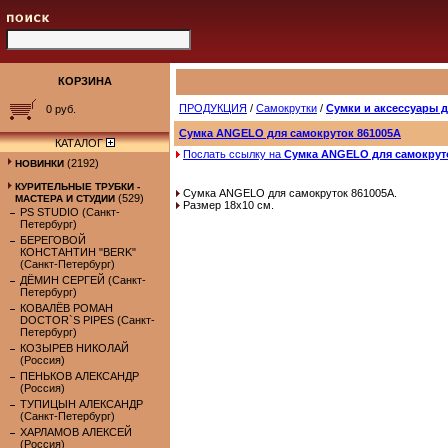
КОРЗИНА
ПРОДУКЦИЯ
/
Самокрутки
/
Сумки и аксессуары 
0 руб.
Сумка ANGELO для самокруток 861005А
КАТАЛОГ
Послать ссылку на
Сумка ANGELO для самокрут
(2192)
НОВИНКИ
КУРИТЕЛЬНЫЕ ТРУБКИ -
Сумка ANGELO для самокруток 861005А.
(529)
МАСТЕРА И СТУДИИ
Размер 18х10 см.
PS STUDIO (Санкт-
Петербург)
БЕРЕГОВОЙ
КОНСТАНТИН "BERK"
(Санкт-Петербург)
ДЁМИН СЕРГЕЙ (Санкт-
Петербург)
КОВАЛЁВ РОМАН
DOCTOR`S PIPES (Санкт-
Петербург)
КОЗЫРЕВ НИКОЛАЙ
(Россия)
ПЕНЬКОВ АЛЕКСАНДР
(Россия)
ТУПИЦЫН АЛЕКСАНДР
(Санкт-Петербург)
ХАРЛАМОВ АЛЕКСЕЙ
(Россия)