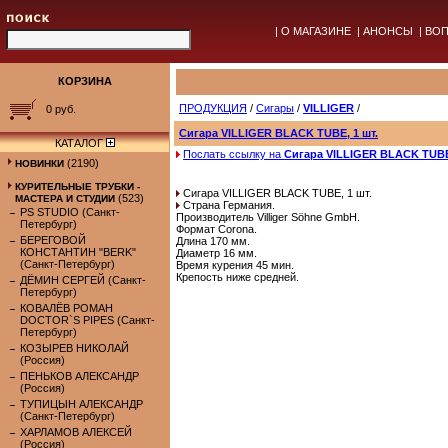
|
О МАГАЗИНЕ
|
АНОНСЫ
|
ВОП
КОРЗИНА
ПРОДУКЦИЯ
/
Сигары
/
VILLIGER
/
0 руб.
Сигара VILLIGER BLACK TUBE, 1 шт.
КАТАЛОГ
Послать ссылку на
Сигара VILLIGER BLACK TUBE,
(2190)
НОВИНКИ
КУРИТЕЛЬНЫЕ ТРУБКИ -
Сигара VILLIGER BLACK TUBE, 1 шт.
(523)
МАСТЕРА И СТУДИИ
Страна Германия.
PS STUDIO (Санкт-
Производитель Villiger Söhne GmbH.
Петербург)
Формат Corona.
БЕРЕГОВОЙ
Длина 170 мм.
КОНСТАНТИН "BERK"
Диаметр 16 мм.
(Санкт-Петербург)
Время курения 45 мин.
Крепость ниже средней.
ДЁМИН СЕРГЕЙ (Санкт-
Петербург)
КОВАЛЁВ РОМАН
DOCTOR`S PIPES (Санкт-
Петербург)
КОЗЫРЕВ НИКОЛАЙ
(Россия)
ПЕНЬКОВ АЛЕКСАНДР
(Россия)
ТУПИЦЫН АЛЕКСАНДР
(Санкт-Петербург)
ХАРЛАМОВ АЛЕКСЕЙ
(Россия)