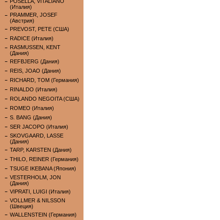
POSELLA, VITALIANO
(Италия)
PRAMMER, JOSEF
(Австрия)
PREVOST, PETE (США)
RADICE (Италия)
RASMUSSEN, KENT
(Дания)
REFBJERG (Дания)
REIS, JOAO (Дания)
RICHARD, TOM (Германия)
RINALDO (Италия)
ROLANDO NEGOITA (США)
ROMEO (Италия)
S. BANG (Дания)
SER JACOPO (Италия)
SKOVGAARD, LASSE
(Дания)
TARP, KARSTEN (Дания)
THILO, REINER (Германия)
TSUGE IKEBANA (Япония)
VESTERHOLM, JON
(Дания)
VIPRATI, LUIGI (Италия)
VOLLMER & NILSSON
(Швеция)
WALLENSTEIN (Германия)