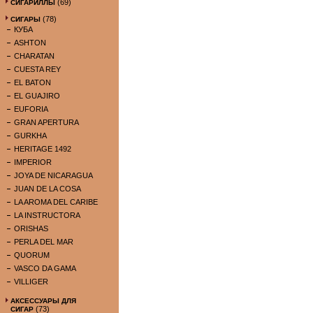
(69)
СИГАРИЛЛЫ
(78)
СИГАРЫ
КУБА
ASHTON
CHARATAN
CUESTA REY
EL BATON
EL GUAJIRO
EUFORIA
GRAN APERTURA
GURKHA
HERITAGE 1492
IMPERIOR
JOYA DE NICARAGUA
JUAN DE LA COSA
LA AROMA DEL CARIBE
LA INSTRUCTORA
ORISHAS
PERLA DEL MAR
QUORUM
VASCO DA GAMA
VILLIGER
АКСЕССУАРЫ ДЛЯ
(73)
СИГАР