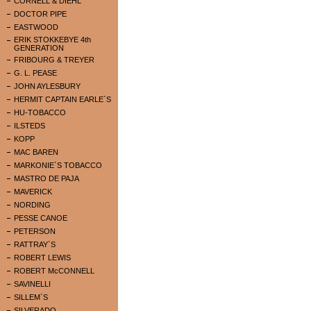
CORNELL & DIEHL
DOCTOR PIPE
EASTWOOD
ERIK STOKKEBYE 4th
GENERATION
FRIBOURG & TREYER
G. L. PEASE
JOHN AYLESBURY
HERMIT CAPTAIN EARLE`S
HU-TOBACCO
ILSTEDS
KOPP
MAC BAREN
MARKONIE`S TOBACCO
MASTRO DE PAJA
MAVERICK
NORDING
PESSE CANOE
PETERSON
RATTRAY`S
ROBERT LEWIS
ROBERT McCONNELL
SAVINELLI
SILLEM`S
SILVERADO