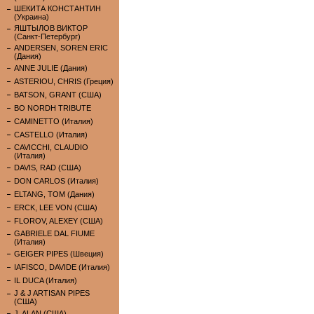
ШЕКИТА КОНСТАНТИН
(Украина)
ЯШТЫЛОВ ВИКТОР
(Санкт-Петербург)
ANDERSEN, SOREN ERIC
(Дания)
ANNE JULIE (Дания)
ASTERIOU, CHRIS (Греция)
BATSON, GRANT (США)
BO NORDH TRIBUTE
CAMINETTO (Италия)
CASTELLO (Италия)
CAVICCHI, CLAUDIO
(Италия)
DAVIS, RAD (США)
DON CARLOS (Италия)
ELTANG, TOM (Дания)
ERCK, LEE VON (США)
FLOROV, ALEXEY (США)
GABRIELE DAL FIUME
(Италия)
GEIGER PIPES (Швеция)
IAFISCO, DAVIDE (Италия)
IL DUCA (Италия)
J & J ARTISAN PIPES
(США)
J. ALAN (США)