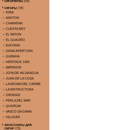
(69)
СИГАРИЛЛЫ
(78)
СИГАРЫ
КУБА
ASHTON
CHARATAN
CUESTA REY
EL BATON
EL GUAJIRO
EUFORIA
GRAN APERTURA
GURKHA
HERITAGE 1492
IMPERIOR
JOYA DE NICARAGUA
JUAN DE LA COSA
LA AROMA DEL CARIBE
LA INSTRUCTORA
ORISHAS
PERLA DEL MAR
QUORUM
VASCO DA GAMA
VILLIGER
АКСЕССУАРЫ ДЛЯ
(73)
СИГАР