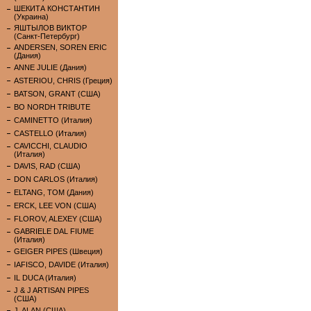
ШЕКИТА КОНСТАНТИН
(Украина)
ЯШТЫЛОВ ВИКТОР
(Санкт-Петербург)
ANDERSEN, SOREN ERIC
(Дания)
ANNE JULIE (Дания)
ASTERIOU, CHRIS (Греция)
BATSON, GRANT (США)
BO NORDH TRIBUTE
CAMINETTO (Италия)
CASTELLO (Италия)
CAVICCHI, CLAUDIO
(Италия)
DAVIS, RAD (США)
DON CARLOS (Италия)
ELTANG, TOM (Дания)
ERCK, LEE VON (США)
FLOROV, ALEXEY (США)
GABRIELE DAL FIUME
(Италия)
GEIGER PIPES (Швеция)
IAFISCO, DAVIDE (Италия)
IL DUCA (Италия)
J & J ARTISAN PIPES
(США)
J. ALAN (США)