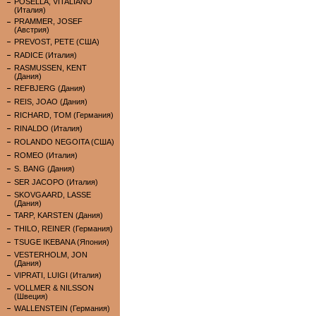
POSELLA, VITALIANO
(Италия)
PRAMMER, JOSEF
(Австрия)
PREVOST, PETE (США)
RADICE (Италия)
RASMUSSEN, KENT
(Дания)
REFBJERG (Дания)
REIS, JOAO (Дания)
RICHARD, TOM (Германия)
RINALDO (Италия)
ROLANDO NEGOITA (США)
ROMEO (Италия)
S. BANG (Дания)
SER JACOPO (Италия)
SKOVGAARD, LASSE
(Дания)
TARP, KARSTEN (Дания)
THILO, REINER (Германия)
TSUGE IKEBANA (Япония)
VESTERHOLM, JON
(Дания)
VIPRATI, LUIGI (Италия)
VOLLMER & NILSSON
(Швеция)
WALLENSTEIN (Германия)