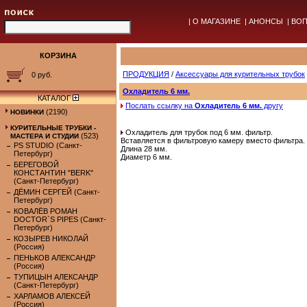
|
О МАГАЗИНЕ
|
АНОНСЫ
|
ВОП
КОРЗИНА
ПРОДУКЦИЯ
/
Аксессуары для курительных трубок
0 руб.
Охладитель 6 мм.
КАТАЛОГ
Послать ссылку на
Охладитель 6 мм.
другу
(2190)
НОВИНКИ
КУРИТЕЛЬНЫЕ ТРУБКИ -
Охладитель для трубок под 6 мм. фильтр.
(523)
МАСТЕРА И СТУДИИ
Вставляется в фильтровую камеру вместо фильтра.
PS STUDIO (Санкт-
Длина 28 мм.
Петербург)
Диаметр 6 мм.
БЕРЕГОВОЙ
КОНСТАНТИН "BERK"
(Санкт-Петербург)
ДЁМИН СЕРГЕЙ (Санкт-
Петербург)
КОВАЛЁВ РОМАН
DOCTOR`S PIPES (Санкт-
Петербург)
КОЗЫРЕВ НИКОЛАЙ
(Россия)
ПЕНЬКОВ АЛЕКСАНДР
(Россия)
ТУПИЦЫН АЛЕКСАНДР
(Санкт-Петербург)
ХАРЛАМОВ АЛЕКСЕЙ
(Россия)