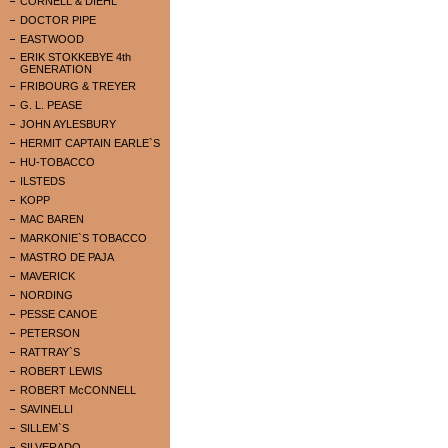
CORNELL & DIEHL
DOCTOR PIPE
EASTWOOD
ERIK STOKKEBYE 4th
GENERATION
FRIBOURG & TREYER
G. L. PEASE
JOHN AYLESBURY
HERMIT CAPTAIN EARLE`S
HU-TOBACCO
ILSTEDS
KOPP
MAC BAREN
MARKONIE`S TOBACCO
MASTRO DE PAJA
MAVERICK
NORDING
PESSE CANOE
PETERSON
RATTRAY`S
ROBERT LEWIS
ROBERT McCONNELL
SAVINELLI
SILLEM`S
SILVERADO