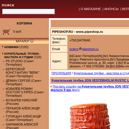
|
О МАГАЗИНЕ
|
АНОНСЫ
|
ВОП
КОРЗИНА
0 руб.
PIPESHOP.RU - www.pipeshop.ru
Телефон,
+79219479048
КАТАЛОГ
факс:
(2192)
НОВИНКИ
Email:
orders
pipeshop.ru
КУРИТЕЛЬНЫЕ ТРУБКИ -
[b]Санкт-Петербург[/b],[br] Лермонтовск
(529)
МАСТЕРА И СТУДИИ
вход с Рижского проспекта.[br] Предварит
PS STUDIO (Санкт-
Адрес:
Рублёвское шоссе, д. 30, корп. 1.[br] 
Петербург)
звонить +7 926 2781690. [br][br] [b]Мы о
БЕРЕГОВОЙ
КОНСТАНТИН "BERK"
ПРОДУКЦИЯ
/
Курительные трубки - мастера и сту
(Санкт-Петербург)
Курительная трубка JON VESTERHOLM RUSTIC L
ДЁМИН СЕРГЕЙ (Санкт-
Петербург)
Послать ссылку на
Курительная трубка JON VE
КОВАЛЁВ РОМАН
фильтр 9 мм
другу
DOCTOR`S PIPES (Санкт-
Петербург)
КОЗЫРЕВ НИКОЛАЙ
(Россия)
ПЕНЬКОВ АЛЕКСАНДР
(Россия)
ТУПИЦЫН АЛЕКСАНДР
(Санкт-Петербург)
ХАРЛАМОВ АЛЕКСЕЙ
(Россия)