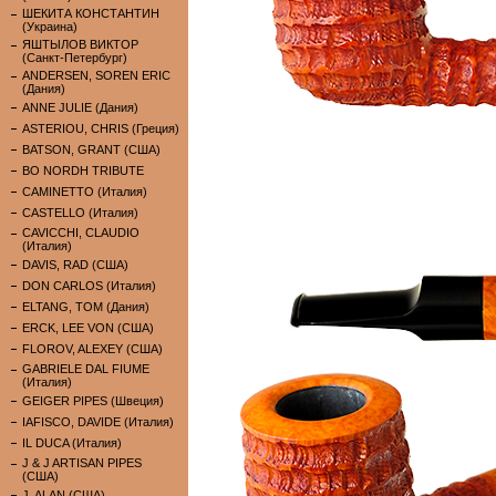
ШЕКИТА КОНСТАНТИН
(Украина)
ЯШТЫЛОВ ВИКТОР
(Санкт-Петербург)
ANDERSEN, SOREN ERIC
(Дания)
ANNE JULIE (Дания)
ASTERIOU, CHRIS (Греция)
BATSON, GRANT (США)
BO NORDH TRIBUTE
CAMINETTO (Италия)
CASTELLO (Италия)
CAVICCHI, CLAUDIO
(Италия)
DAVIS, RAD (США)
DON CARLOS (Италия)
ELTANG, TOM (Дания)
ERCK, LEE VON (США)
FLOROV, ALEXEY (США)
GABRIELE DAL FIUME
(Италия)
GEIGER PIPES (Швеция)
IAFISCO, DAVIDE (Италия)
IL DUCA (Италия)
J & J ARTISAN PIPES
(США)
J. ALAN (США)