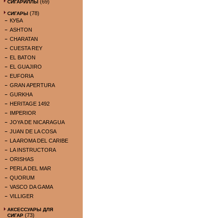
(69)
СИГАРИЛЛЫ
(78)
СИГАРЫ
КУБА
ASHTON
CHARATAN
CUESTA REY
EL BATON
EL GUAJIRO
EUFORIA
GRAN APERTURA
GURKHA
HERITAGE 1492
IMPERIOR
JOYA DE NICARAGUA
JUAN DE LA COSA
LA AROMA DEL CARIBE
LA INSTRUCTORA
ORISHAS
PERLA DEL MAR
QUORUM
VASCO DA GAMA
VILLIGER
АКСЕССУАРЫ ДЛЯ
(73)
СИГАР