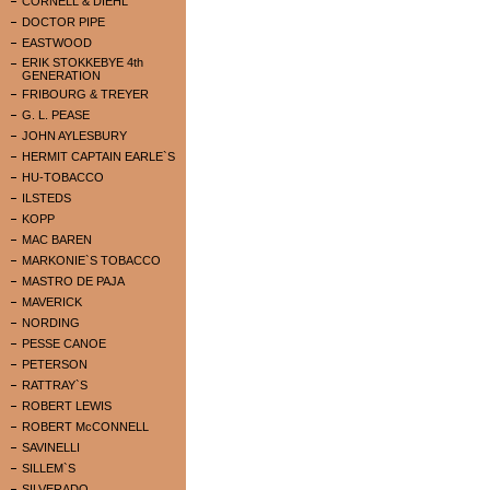
CORNELL & DIEHL
DOCTOR PIPE
EASTWOOD
ERIK STOKKEBYE 4th
GENERATION
FRIBOURG & TREYER
G. L. PEASE
JOHN AYLESBURY
HERMIT CAPTAIN EARLE`S
HU-TOBACCO
ILSTEDS
KOPP
MAC BAREN
MARKONIE`S TOBACCO
MASTRO DE PAJA
MAVERICK
NORDING
PESSE CANOE
PETERSON
RATTRAY`S
ROBERT LEWIS
ROBERT McCONNELL
SAVINELLI
SILLEM`S
SILVERADO